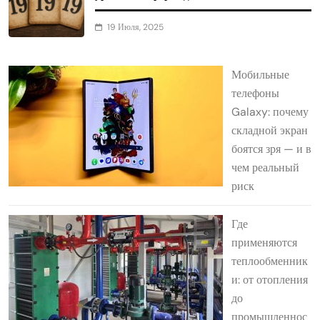
19 Июля, 2025
Мобильные
телефоны
Galaxy: почему
складной экран
боятся зря — и в
чем реальный
риск
Где
применяются
теплообменник
и: от отопления
до
промышленнос