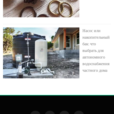
Насос или
накопительный
бак: что
выбрать для
автономного
водоснабжения
частного дома