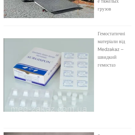
е тяжёлых
грузов
Гемостатичні
матеріали від
Medzakaz –
швидкий
гемостаз