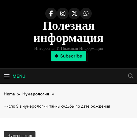
Skip
to
Полезная
content
информация
Интересная И Полезная Информация
Subscribe
MENU
Home
Нумерология
Число 9 в нумерологии: тайны судьбы по дате рождения
Нумерология