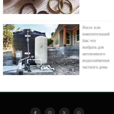
Насос или
накопительный
бак: что
выбрать для
автономного
водоснабжения
частного дома