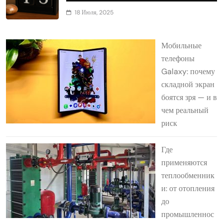
18 Июля, 2025
Мобильные
телефоны
Galaxy: почему
складной экран
боятся зря — и в
чем реальный
риск
Где
применяются
теплообменник
и: от отопления
до
промышленнос