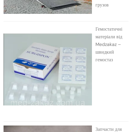
грузов
Гемостатичні
матеріали від
Medzakaz –
швидкий
гемостаз
Запчасти для