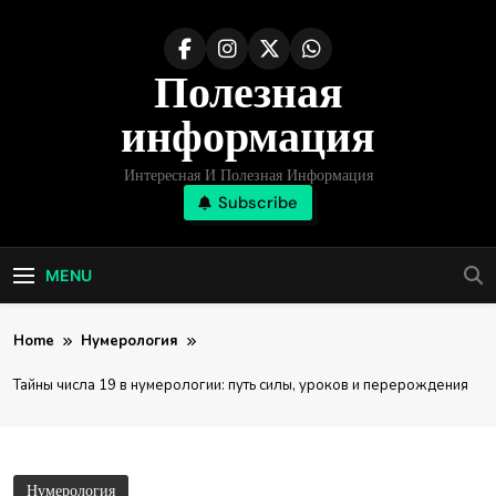
Skip
to
Полезная
content
информация
Интересная И Полезная Информация
Subscribe
MENU
Home
Нумерология
Тайны числа 19 в нумерологии: путь силы, уроков и перерождения
Нумерология