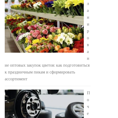
л
а
н
и
р
о
в
а
н
ие оптовых закупок цветов: как подготовиться
к праздничным пикам и сформировать
ассортимент
П
о
ч
е