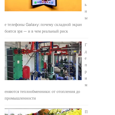
ь
н
ы
е телефоны Galaxy: почему складной экран
боятся зря — и в чем реальный риск
Г
д
е
п
р
и
м
еняются теплообменники: от отопления до
промышленности
П