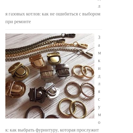
л
я газовых котлов: как не ошибиться с выбором
при ремонте
З
а
м
к
и
д
л
я
с
у
м
о
к: как выбрать фурнитуру, которая прослужит