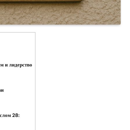
зм и лидерство
ви
слом 28: