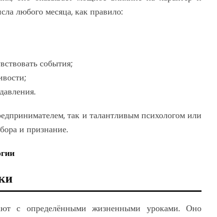
сла любого месяца, как правило:
вствовать события;
ивости;
 давления.
редпринимателем, так и талантливым психологом или
бора и признание.
огии
ки
ают с определёнными жизненными уроками. Оно