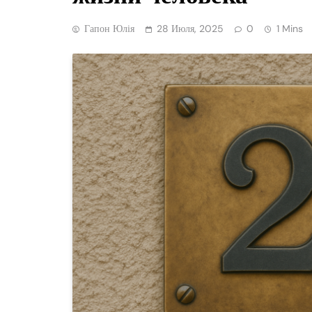
Гапон Юлія
28 Июля, 2025
0
1 Mins