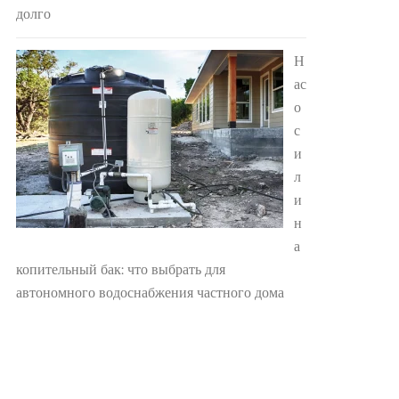
долго
Н
ас
о
с
и
л
и
н
а
копительный бак: что выбрать для
автономного водоснабжения частного дома