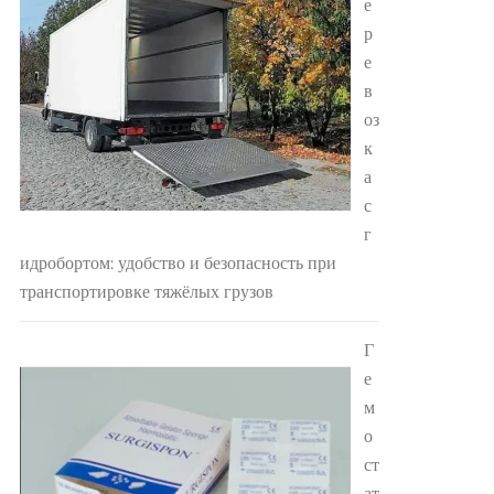
е
р
е
в
оз
к
а
с
г
идробортом: удобство и безопасность при
транспортировке тяжёлых грузов
Г
е
м
о
ст
ат