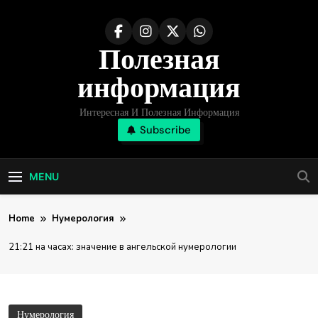
Skip
to
Полезная
content
информация
Интересная И Полезная Информация
Subscribe
MENU
Home
Нумерология
21:21 на часах: значение в ангельской нумерологии
Нумерология