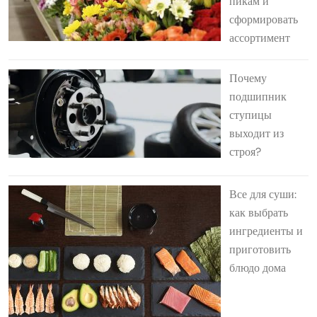
пикам и
сформировать
ассортимент
Почему
подшипник
ступицы
выходит из
строя?
Все для суши:
как выбрать
ингредиенты и
приготовить
блюдо дома