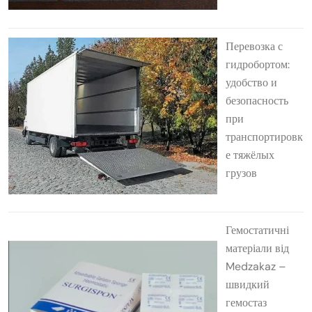
Перевозка с
гидробортом:
удобство и
безопасность
при
транспортировк
е тяжёлых
грузов
Гемостатичні
матеріали від
Medzakaz –
швидкий
гемостаз