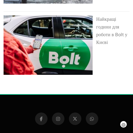
Найкращі
години для
роботи в Bolt у
Києві