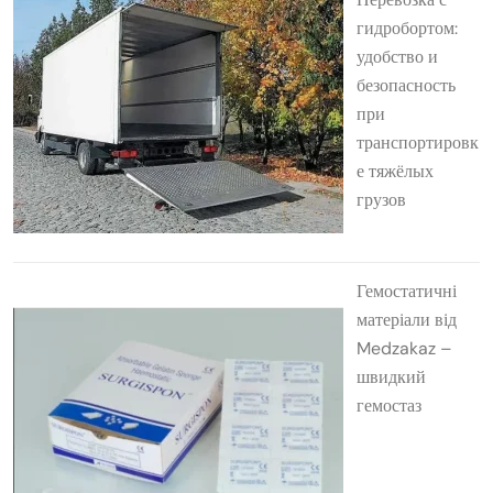
гидробортом:
удобство и
безопасность
при
транспортировк
е тяжёлых
грузов
Гемостатичні
матеріали від
Medzakaz –
швидкий
гемостаз