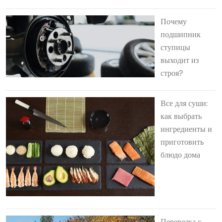
Почему
подшипник
ступицы
выходит из
строя?
Все для суши:
как выбрать
ингредиенты и
приготовить
блюдо дома
Перевозка с