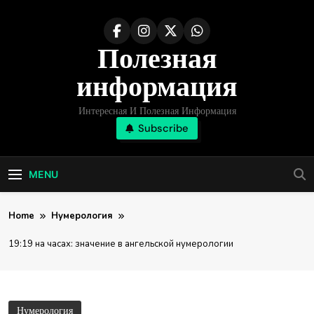
Skip
to
Полезная
content
информация
Интересная И Полезная Информация
Subscribe
MENU
Home
Нумерология
19:19 на часах: значение в ангельской нумерологии
Нумерология