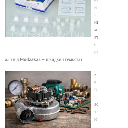
и
ч
ні
м
ат
е
рі
али від Medzakaz – швидкий гемостаз
З
а
п
ч
ас
т
и
д