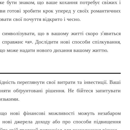
же бути знаком, що ваше кохання потребує свіжих і
ви готові зробити крок уперед у своїх романтичних
ати свої почуття відкрито і чесно.
символізувати, що в вашому житті скоро з’явиться
 справжнє «я». Дослідити нові способи спілкування,
, що може надати нового дихання вашому життю.
дність переглянути свої витрати та інвестиції. Ваші
няти обґрунтовані рішення. Не бійтеся запитувати
лизькими.
що нові фінансові можливості можуть незабаром
о нові джерела доходу або про способи підвищення