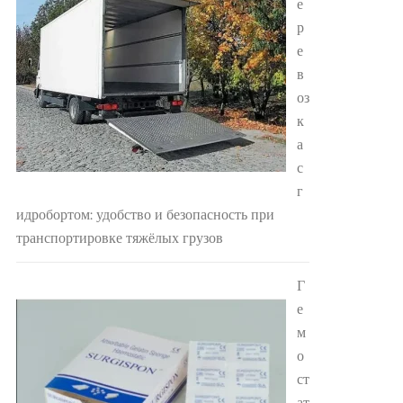
е
р
е
в
оз
к
а
с
г
идробортом: удобство и безопасность при
транспортировке тяжёлых грузов
Г
е
м
о
ст
ат