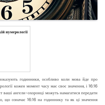
кій нумерології
показують годинники, особливо коли мова йде про
ології кожен момент часу має своє значення, і 16:16
нт ваші ангели-охоронці можуть намагатися передати
, що означає 16:16 на годиннику та як ці значення