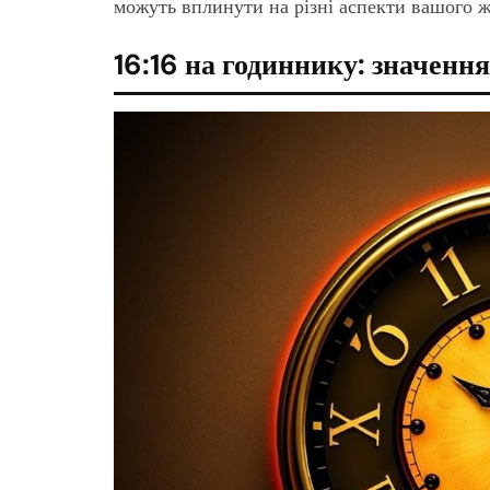
можуть вплинути на різні аспекти вашого ж
16:16 на годиннику: значення