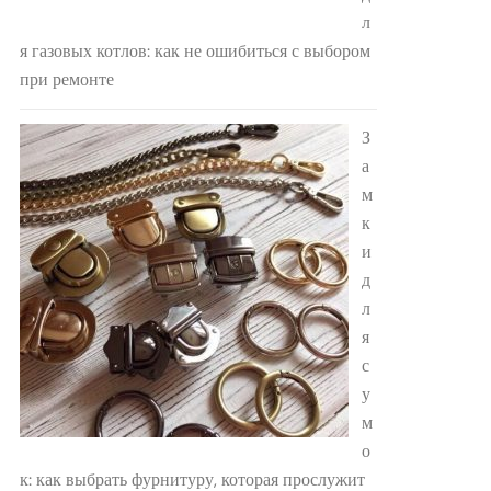
л
я газовых котлов: как не ошибиться с выбором
при ремонте
З
а
м
к
и
д
л
я
с
у
м
о
к: как выбрать фурнитуру, которая прослужит