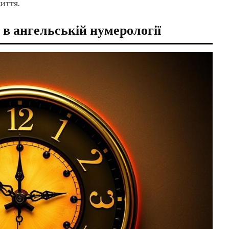
иття.
 в ангельській нумерології