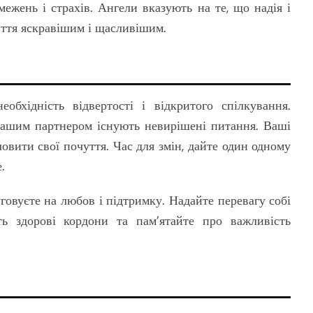
ежень і страхів. Ангели вказують на те, що надія і
ття яскравішим і щасливішим.
обхідність відвертості і відкритого спілкування.
вашим партнером існують невирішені питання. Ваші
овити свої почуття. Час для змін, дайте один одному
.
уговуєте на любов і підтримку. Надайте перевагу собі
ь здорові кордони та пам’ятайте про важливість