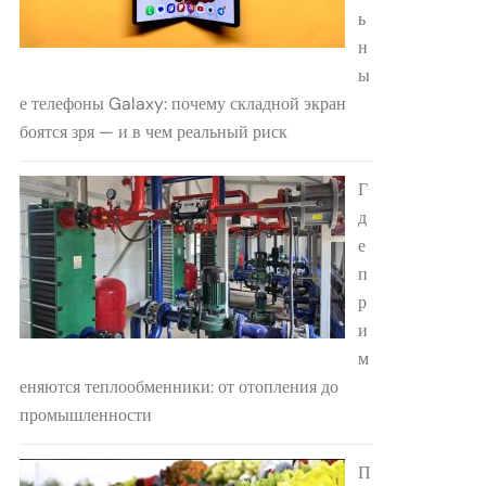
ь
н
ы
е телефоны Galaxy: почему складной экран
боятся зря — и в чем реальный риск
Г
д
е
п
р
и
м
еняются теплообменники: от отопления до
промышленности
П