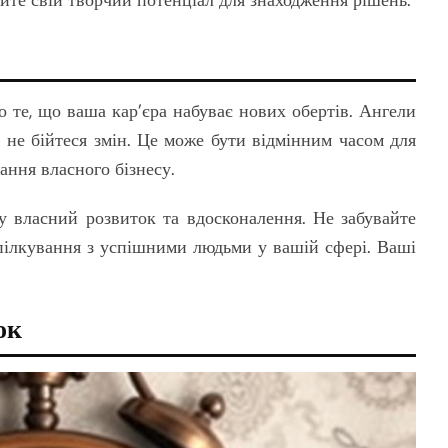
уйте свій творчий потенціал для знаходження рішень.
о те, що ваша кар’єра набуває нових обертів. Ангели
 не бійтеся змін. Це може бути відмінним часом для
ання власного бізнесу.
 у власний розвиток та вдосконалення. Не забувайте
спілкування з успішними людьми у вашій сфері. Ваші
ок