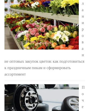
л
а
н
и
р
о
в
а
н
ие оптовых закупок цветов: как подготовиться
к праздничным пикам и сформировать
ассортимент
П
о
ч
е