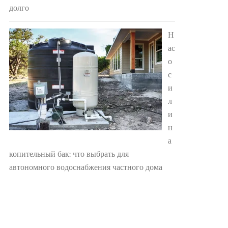
долго
Н
ас
о
с
и
л
и
н
а
копительный бак: что выбрать для
автономного водоснабжения частного дома