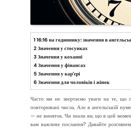
1
16:16 на годиннику: значення в ангельсь
2
Значення у стосунках
3
Значення у коханні
4
Значення у фінансах
5
Значення у кар’єрі
6
Значення для чоловіків і жінок
Часто ми не звертаємо уваги на те, що 
повторювані числа. Але в ангельській нумер
— не виняток. Чи знали ви, що в цей моме
вам важливе послання? Давайте розглянемо