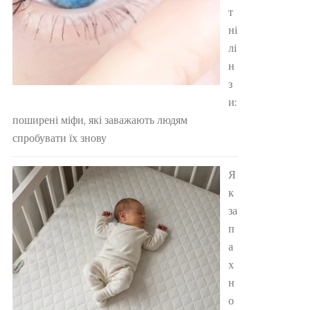
т
ні
лі
н
з
и:
поширені міфи, які заважають людям
спробувати їх знову
Я
к
за
п
а
х
н
о