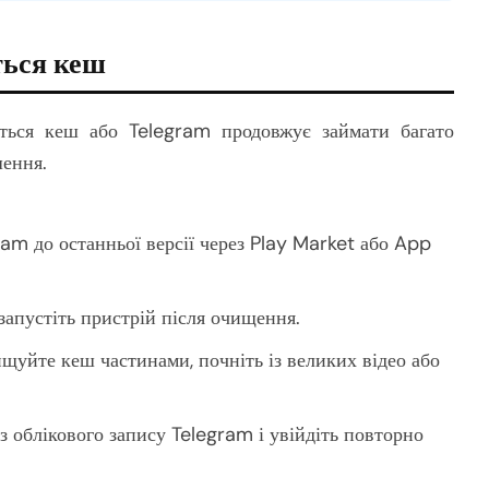
ться кеш
ться кеш або Telegram продовжує займати багато
шення.
am до останньої версії через Play Market або App
апустіть пристрій після очищення.
уйте кеш частинами, почніть із великих відео або
з облікового запису Telegram і увійдіть повторно