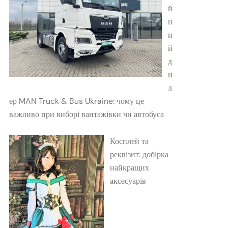
й
н
и
й
д
и
л
ер MAN Truck & Bus Ukraine: чому це
важливо при виборі вантажівки чи автобуса
Косплей та
реквізит: добірка
найкращих
аксесуарів