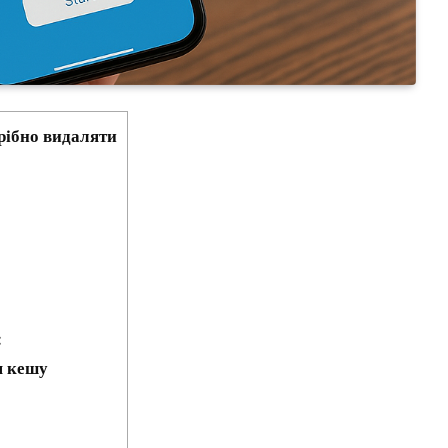
рібно видаляти
:
я кешу