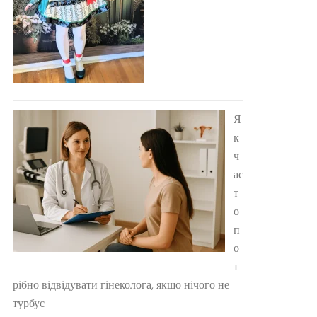
Я
к
ч
ас
т
о
п
о
т
рібно відвідувати гінеколога, якщо нічого не
турбує