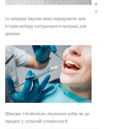
в
о
го матраца змусив мене передумати: моя
історія вибору натурального матраца для
дитини
Швидке і безболісне лікування зубів: як це
працює у сучасній стоматології