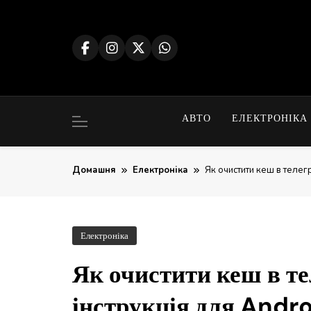
Перейти
до
вмісту
АВТО
ЕЛЕКТРОНІКА
Домашня
Електроніка
Як очистити кеш в телегр
Електроніка
Як очистити кеш в те
інструкція для Andro