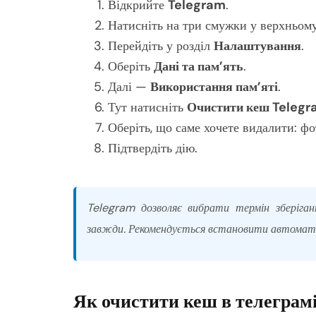
Відкрийте
Telegram
.
Натисніть на три смужки у верхньому
Перейдіть у розділ
Налаштування
.
Оберіть
Дані та пам’ять
.
Далі —
Використання пам’яті
.
Тут натисніть
Очистити кеш Teleg
Оберіть, що саме хочете видалити: фот
Підтвердіть дію.
Telegram дозволяє вибрати термін зберіга
завжди. Рекомендується встановити автомати
Як очистити кеш в телеграмі