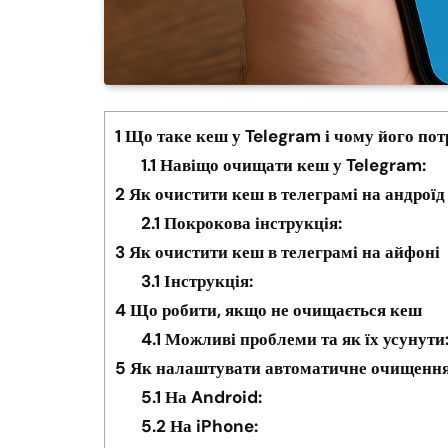
1
Що таке кеш у Telegram і чому його пот
1.1
Навіщо очищати кеш у Telegram:
2
Як очистити кеш в телеграмі на андроїд
2.1
Покрокова інструкція:
3
Як очистити кеш в телеграмі на айфоні
3.1
Інструкція:
4
Що робити, якщо не очищається кеш
4.1
Можливі проблеми та як їх усунути
5
Як налаштувати автоматичне очищенн
5.1
На Android:
5.2
На iPhone: