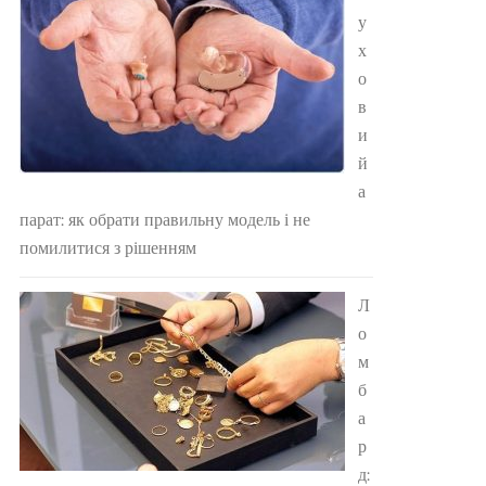
у
х
о
в
и
й
а
парат: як обрати правильну модель і не
помилитися з рішенням
Л
о
м
б
а
р
д: