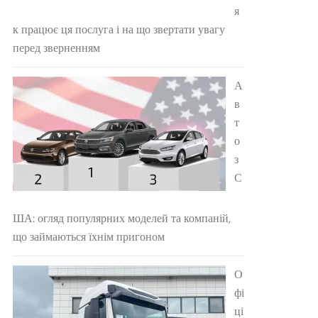
я
к працює ця послуга і на що звертати увагу
перед зверненням
А
в
т
о
з
С
ША: огляд популярних моделей та компаній,
що займаються їхнім пригоном
О
фі
ці