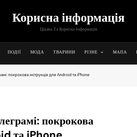
Корисна інформація
Цікава Та Корисна Інформація
ПОДІЇ
МОДА
ТВАРИНИ
РІЗНЕ
МАПА
амі: покрокова інструкція для Android та iPhone
леграмі: покрокова
id та iPhone