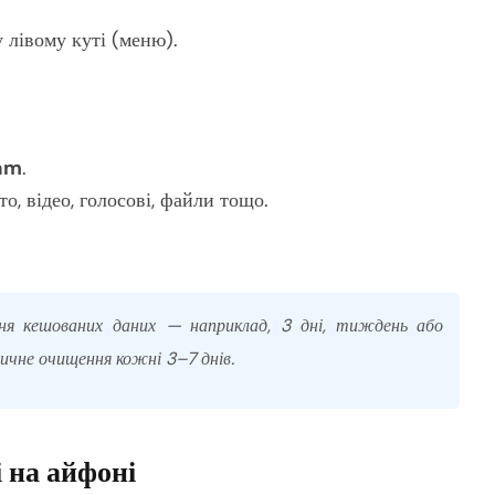
 лівому куті (меню).
ram
.
о, відео, голосові, файли тощо.
ння кешованих даних — наприклад, 3 дні, тиждень або
чне очищення кожні 3–7 днів.
 на айфоні