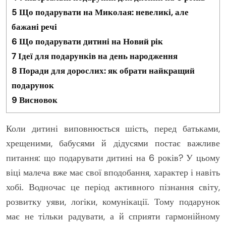
5
Що подарувати на Миколая: невеликі, але
бажані речі
6
Що подарувати дитині на Новий рік
7
Ідеї для подарунків на день народження
8
Поради для дорослих: як обрати найкращий
подарунок
9
Висновок
Коли дитині виповнюється шість, перед батьками,
хрещеними, бабусями й дідусями постає важливе
питання: що подарувати дитині на 6 років? У цьому
віці малеча вже має свої вподобання, характер і навіть
хобі. Водночас це період активного пізнання світу,
розвитку уяви, логіки, комунікації. Тому подарунок
має не тільки радувати, а й сприяти гармонійному