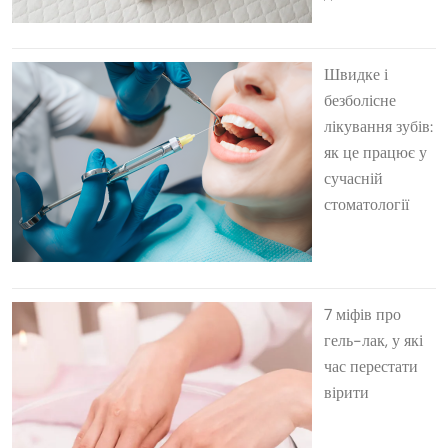
Швидке і
безболісне
лікування зубів:
як це працює у
сучасній
стоматології
7 міфів про
гель-лак, у які
час перестати
вірити