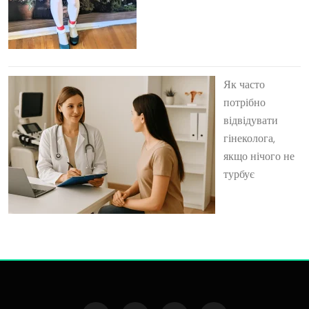
Як часто
потрібно
відвідувати
гінеколога,
якщо нічого не
турбує