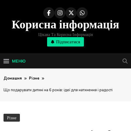
Перейти
до
Корисна інформація
вмісту
Цікава Та Корисна Інформація
Підписатися
МЕНЮ
Домашня
Різне
Що подарувати дитині на 6 років: ідеї для натхнення і радості
Різне