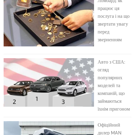
Ломбард: як
працює ця
послуга і на що
звертати увагу
перед
зверненням
Авто з США:
огляд
популярних
моделей та
компаній, що
займаються
їхнім пригоном
Офіційний
дилер MAN