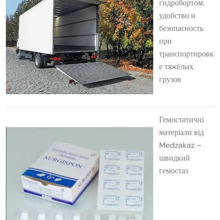
гидробортом:
удобство и
безопасность
при
транспортировк
е тяжёлых
грузов
Гемостатичні
матеріали від
Medzakaz –
швидкий
гемостаз