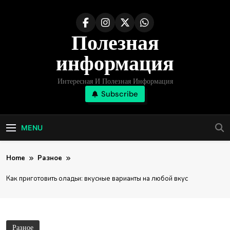
Skip
to
Полезная
content
информация
Интересная И Полезная Информация
Subscribe
MENU
Home
Разное
Как приготовить оладьи: вкусные варианты на любой вкус
Разное