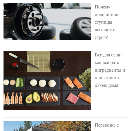
Почему
подшипник
ступицы
выходит из
строя?
Все для суши:
как выбрать
ингредиенты и
приготовить
блюдо дома
Перевозка с