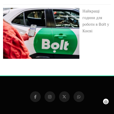
Найкращі
години для
роботи в Bolt у
Києві