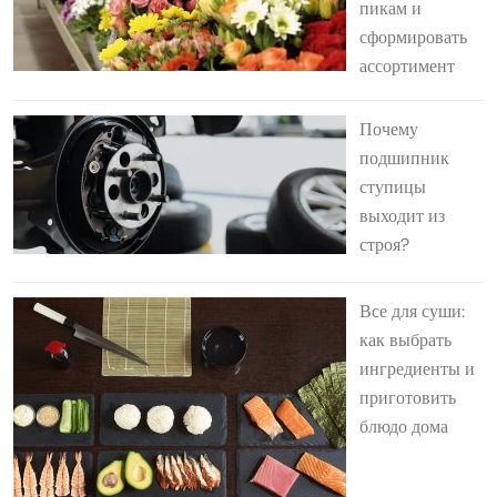
пикам и
сформировать
ассортимент
Почему
подшипник
ступицы
выходит из
строя?
Все для суши:
как выбрать
ингредиенты и
приготовить
блюдо дома