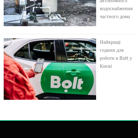
автономного
водоснабжения
частного дома
Найкращі
години для
роботи в Bolt у
Києві