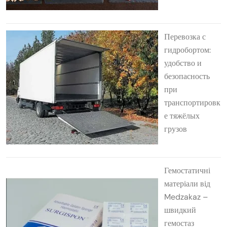
Перевозка с
гидробортом:
удобство и
безопасность
при
транспортировк
е тяжёлых
грузов
Гемостатичні
матеріали від
Medzakaz –
швидкий
гемостаз