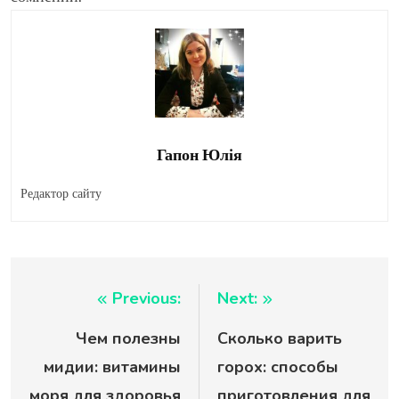
Гапон Юлія
Редактор сайту
Навигация
Previous:
Next:
Чем полезны
Сколько варить
по
мидии: витамины
горох: способы
записям
моря для здоровья
приготовления для