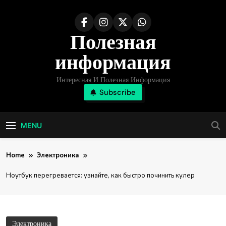
Skip
to
Полезная
content
информация
Интересная И Полезная Информация
Subscribe
MENU
Home
Электроника
Ноутбук перегревается: узнайте, как быстро починить кулер
Электроника