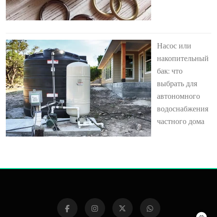
Насос или
накопительный
бак: что
выбрать для
автономного
водоснабжения
частного дома