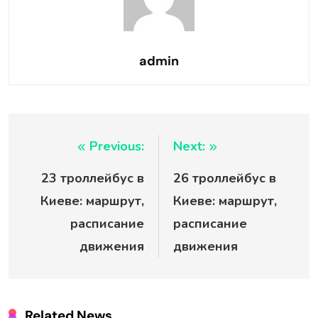
admin
Навигация
Previous:
Next:
23 троллейбус в
26 троллейбус в
по
Киеве: маршрут,
Киеве: маршрут,
записям
расписание
расписание
движения
движения
Related News