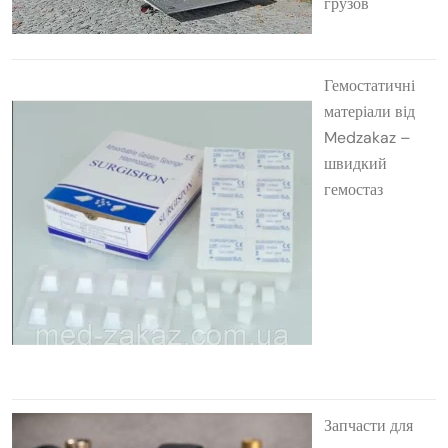
грузов
Гемостатичні
матеріали від
Medzakaz –
швидкий
гемостаз
Запчасти для