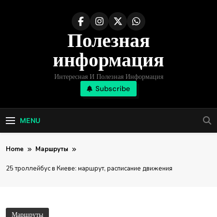
Skip
to
Полезная
content
информация
Интересная И Полезная Информация
Subscribe
MENU
Home
Маршруты
25 троллейбус в Киеве: маршрут, расписание движения
Маршруты