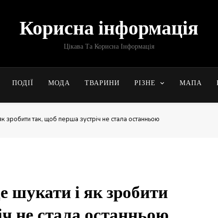
Корисна інформація
Цікава Та Корисна Інформація
ПОДІЇ
МОДА
ТВАРИНИ
РІЗНЕ
МАПА
 як зробити так, щоб перша зустріч не стала останньою
де шукати і як зробити
іч не стала останньою