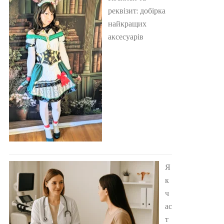
реквізит: добірка
найкращих
аксесуарів
Я
к
ч
ас
т