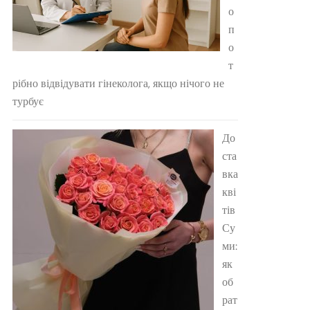
о
п
о
т
рібно відвідувати гінеколога, якщо нічого не
турбує
До
ста
вка
кві
тів
Су
ми:
як
об
рат