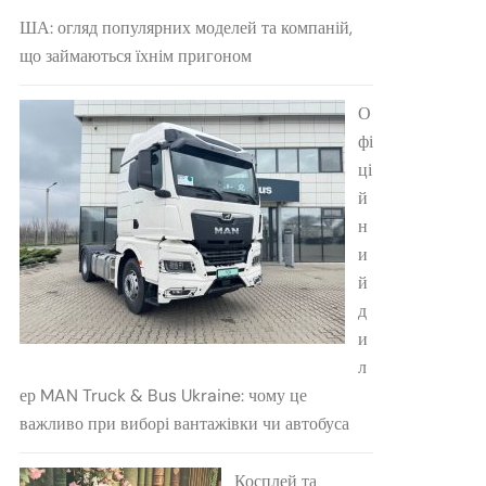
ША: огляд популярних моделей та компаній,
що займаються їхнім пригоном
О
фі
ці
й
н
и
й
д
и
л
ер MAN Truck & Bus Ukraine: чому це
важливо при виборі вантажівки чи автобуса
Косплей та