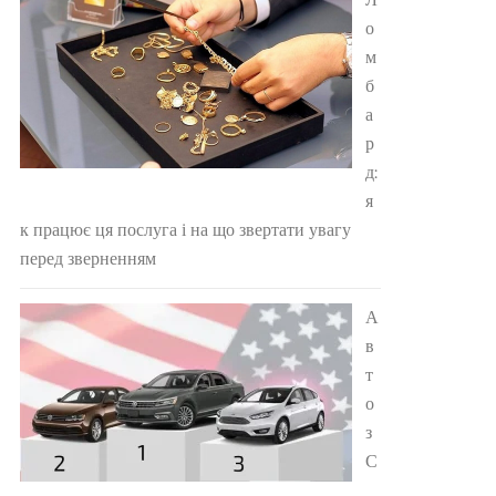
о
м
б
а
р
д:
я
к працює ця послуга і на що звертати увагу
перед зверненням
А
в
т
о
з
С