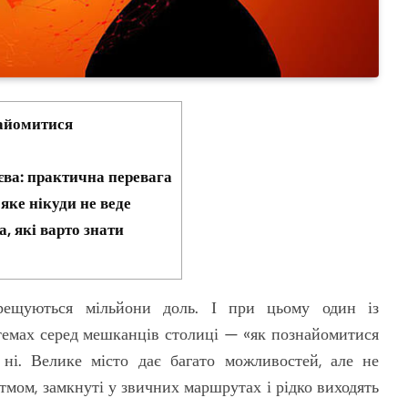
найомитися
ва: практична перевага
яке нікуди не веде
, які варто знати
рещуються мільйони доль. І при цьому один із
емах серед мешканців столиці — «як познайомитися
 ні. Велике місто дає багато можливостей, але не
тмом, замкнуті у звичних маршрутах і рідко виходять