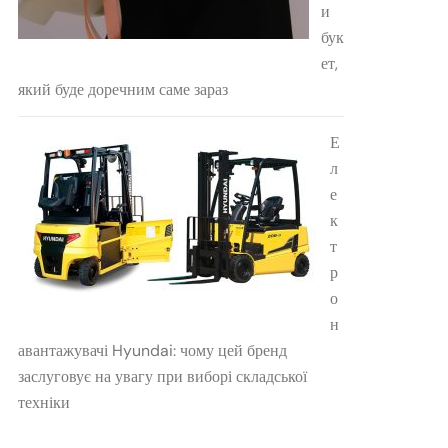
и
бук
ет,
який буде доречним саме зараз
Е
л
е
к
т
р
о
н
авантажувачі Hyundai: чому цей бренд
заслуговує на увагу при виборі складської
техніки