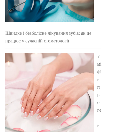
Швидке і безболісне лікування зубів: як це
працює у сучасній стоматології
7
мі
фі
в
п
р
о
ге
л
ь