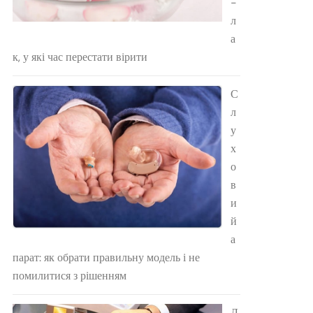
-
л
а
к, у які час перестати вірити
С
л
у
х
о
в
и
й
а
парат: як обрати правильну модель і не
помилитися з рішенням
Л