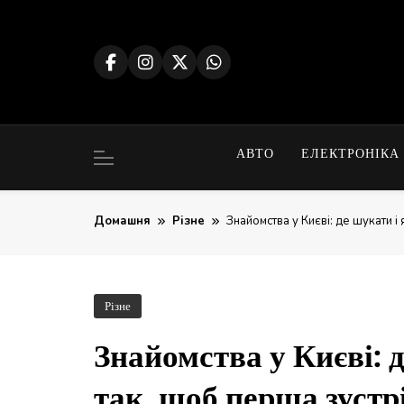
Перейти
до
вмісту
АВТО
ЕЛЕКТРОНІКА
Домашня
Різне
Знайомства у Києві: де шукати і
Різне
Знайомства у Києві: 
так, щоб перша зустр