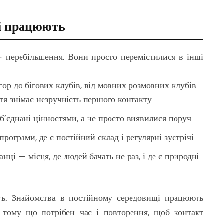
сі працюють
— перебільшення. Вони просто перемістилися в інші
гор до бігових клубів, від мовних розмовних клубів
тя знімає незручність першого контакту
’єднані цінностями, а не просто виявилися поруч
рограми, де є постійний склад і регулярні зустрічі
танці — місця, де людей бачать не раз, і де є природні
ість. Знайомства в постійному середовищі працюють
о тому що потрібен час і повторення, щоб контакт