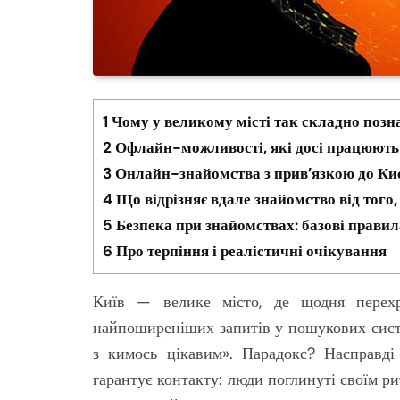
1
Чому у великому місті так складно поз
2
Офлайн-можливості, які досі працюють
3
Онлайн-знайомства з прив’язкою до Киє
4
Що відрізняє вдале знайомство від того, 
5
Безпека при знайомствах: базові правила
6
Про терпіння і реалістичні очікування
Київ — велике місто, де щодня перех
найпоширеніших запитів у пошукових сист
з кимось цікавим». Парадокс? Насправді
гарантує контакту: люди поглинуті своїм ри