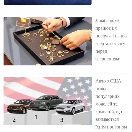
Ломбард: як
працює ця
послуга і на що
звертати увагу
перед
зверненням
Авто з США:
огляд
популярних
моделей та
компаній, що
займаються
їхнім пригоном