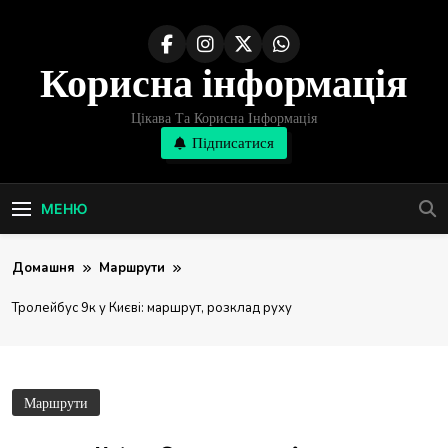
Перейти
до
Корисна інформація
вмісту
Цікава Та Корисна Інформація
Підписатися
МЕНЮ
Домашня
Маршрути
Тролейбус 9к у Києві: маршрут, розклад руху
Маршрути