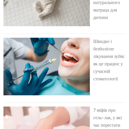
натурального
матраца для
дитини
Швидке і
безболісне
лікування зубів:
як це працює у
сучасній
стоматології
7 міфів про
гель-лак, у які
час перестати