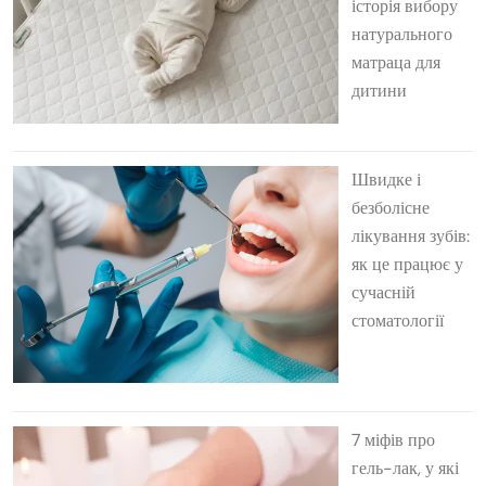
історія вибору
натурального
матраца для
дитини
Швидке і
безболісне
лікування зубів:
як це працює у
сучасній
стоматології
7 міфів про
гель-лак, у які