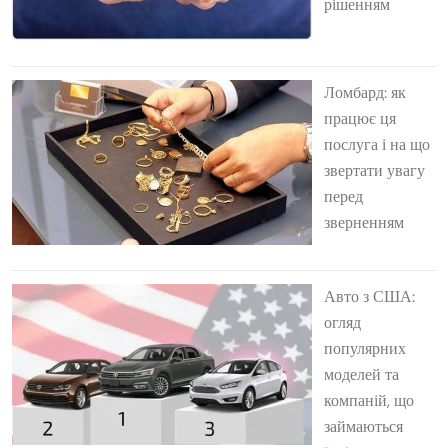
рішенням
Ломбард: як
працює ця
послуга і на що
звертати увагу
перед
зверненням
Авто з США:
огляд
популярних
моделей та
компаній, що
займаються