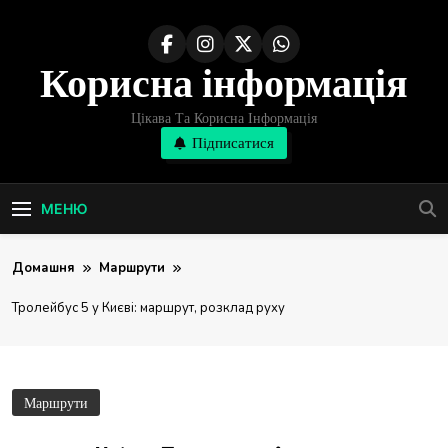
Перейти
до
Корисна інформація
вмісту
Цікава Та Корисна Інформація
Підписатися
МЕНЮ
Домашня
Маршрути
Тролейбус 5 у Києві: маршрут, розклад руху
Маршрути