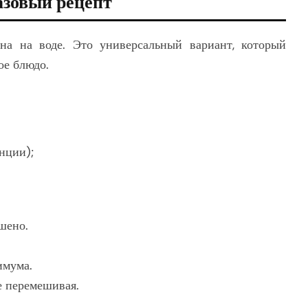
азовый рецепт
а на воде. Это универсальный вариант, который
ое блюдо.
нции);
шено.
имума.
е перемешивая.