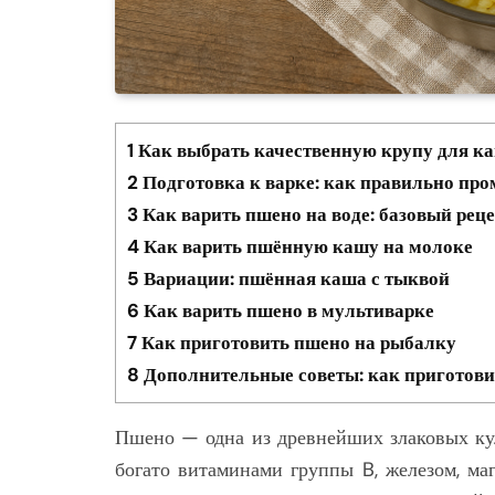
1
Как выбрать качественную крупу для к
2
Подготовка к варке: как правильно пр
3
Как варить пшено на воде: базовый рец
4
Как варить пшённую кашу на молоке
5
Вариации: пшённая каша с тыквой
6
Как варить пшено в мультиварке
7
Как приготовить пшено на рыбалку
8
Дополнительные советы: как приготов
Пшено — одна из древнейших злаковых ку
богато витаминами группы B, железом, маг