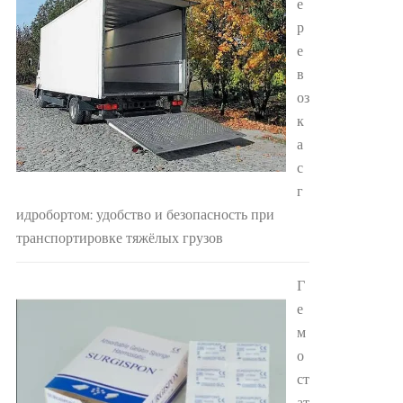
е
р
е
в
оз
к
а
с
г
идробортом: удобство и безопасность при
транспортировке тяжёлых грузов
Г
е
м
о
ст
ат