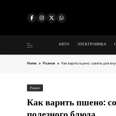
Skip
to
content
АВТО
ЭЛЕКТРОНИКА
Home
Разное
Как варить пшено: советы для вк
Разное
Как варить пшено: со
полезного блюда