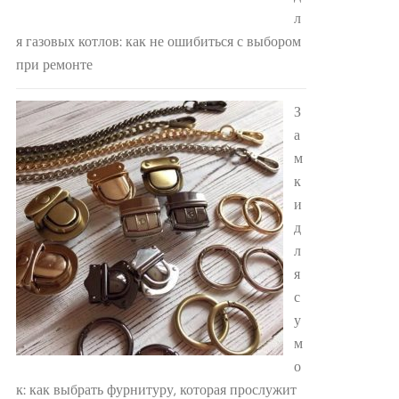
л
я газовых котлов: как не ошибиться с выбором
при ремонте
З
а
м
к
и
д
л
я
с
у
м
о
к: как выбрать фурнитуру, которая прослужит