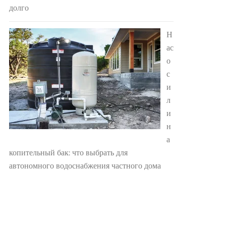
долго
Н
ас
о
с
и
л
и
н
а
копительный бак: что выбрать для
автономного водоснабжения частного дома