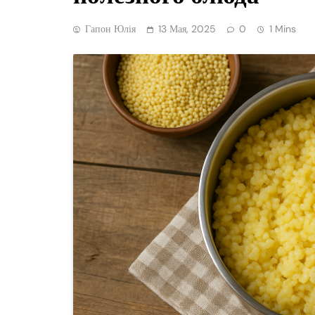
Гапон Юлія
13 Мая, 2025
0
1 Mins