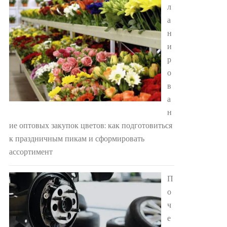
л
а
н
и
р
о
в
а
н
ие оптовых закупок цветов: как подготовиться
к праздничным пикам и сформировать
ассортимент
П
о
ч
е