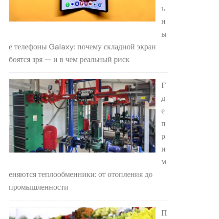
ь
н
ы
е телефоны Galaxy: почему складной экран
боятся зря — и в чем реальный риск
Г
д
е
п
р
и
м
еняются теплообменники: от отопления до
промышленности
П