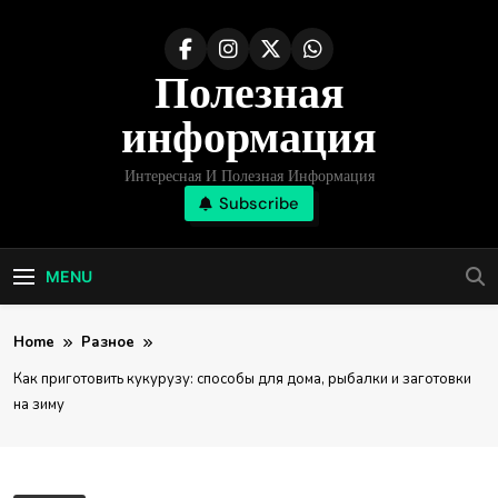
Skip
to
Полезная
content
информация
Интересная И Полезная Информация
Subscribe
MENU
Home
Разное
Как приготовить кукурузу: способы для дома, рыбалки и заготовки
на зиму