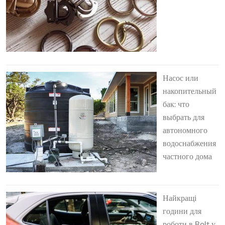
Насос или
накопительный
бак: что
выбрать для
автономного
водоснабжения
частного дома
Найкращі
години для
роботи в Bolt у