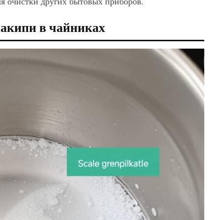
ля очистки других бытовых приборов.
акипи в чайниках