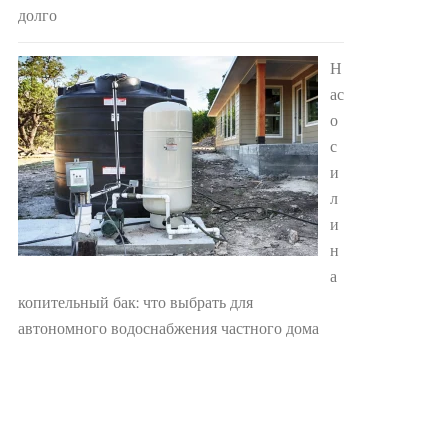
долго
Н
ас
о
с
и
л
и
н
а
копительный бак: что выбрать для
автономного водоснабжения частного дома