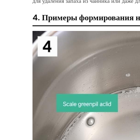
для удаления запаха из чайника или даже д
4. Примеры формирования н