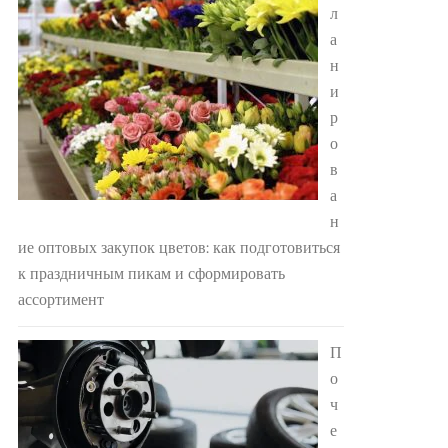
л
а
н
и
р
о
в
а
н
ие оптовых закупок цветов: как подготовиться
к праздничным пикам и сформировать
ассортимент
П
о
ч
е