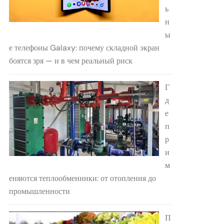
ь
н
ы
е телефоны Galaxy: почему складной экран
боятся зря — и в чем реальный риск
Г
д
е
п
р
и
м
еняются теплообменники: от отопления до
промышленности
П