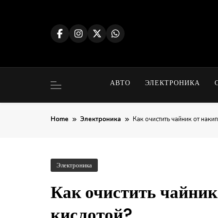
Skip
to
content
АВТО
ЭЛЕКТРОНИКА
Home
Электроника
Как очистить чайник от наки
Электроника
Как очистить чайник
кислотой?