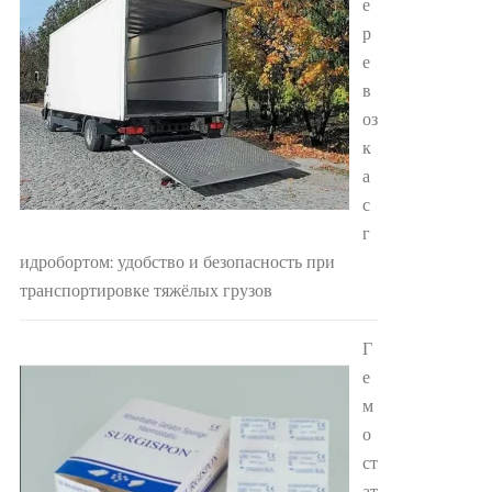
е
р
е
в
оз
к
а
с
г
идробортом: удобство и безопасность при
транспортировке тяжёлых грузов
Г
е
м
о
ст
ат