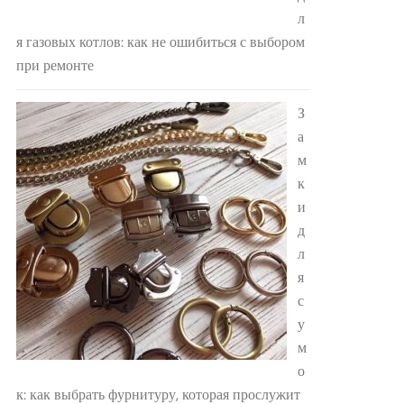
л
я газовых котлов: как не ошибиться с выбором
при ремонте
З
а
м
к
и
д
л
я
с
у
м
о
к: как выбрать фурнитуру, которая прослужит