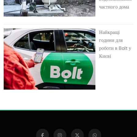
частного дома
Найкращі
години для
роботи в Bolt у
Києві