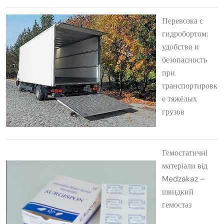
Перевозка с
гидробортом:
удобство и
безопасность
при
транспортировк
е тяжёлых
грузов
Гемостатичні
матеріали від
Medzakaz –
швидкий
гемостаз