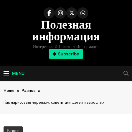
Skip
to
Полезная
content
информация
Интересная И Полезная Информация
Subscribe
MENU
Home
Разное
Как нарисовать черепаху: советы для детей и взрослых
Разное