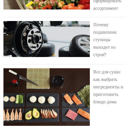
сформировать
ассортимент
Почему
подшипник
ступицы
выходит из
строя?
Все для суши:
как выбрать
ингредиенты и
приготовить
блюдо дома