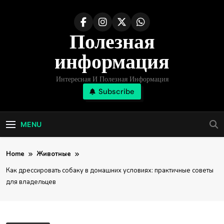
Skip
to
Полезная
content
информация
Интересная И Полезная Информация
Subscribe
MENU
Home
Животные
Как дрессировать собаку в домашних условиях: практичные советы
для владельцев