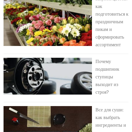
как
подготовиться к
праздничным
пикам и
сформировать
ассортимент
Почему
подшипник
ступицы
выходит из
строя?
Все для суши:
как выбрать
ингредиенты и