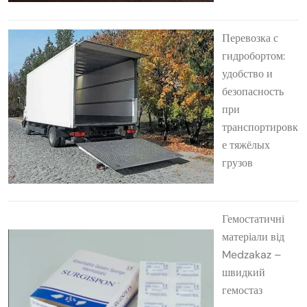
Перевозка с
гидробортом:
удобство и
безопасность
при
транспортировк
е тяжёлых
грузов
Гемостатичні
матеріали від
Medzakaz –
швидкий
гемостаз