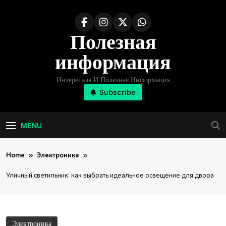
Skip
to
Полезная
content
информация
Интересная И Полезная Информация
Subscribe
MENU
Home
Электроника
Уличный светильник: как выбрать идеальное освещение для двора
Электроника