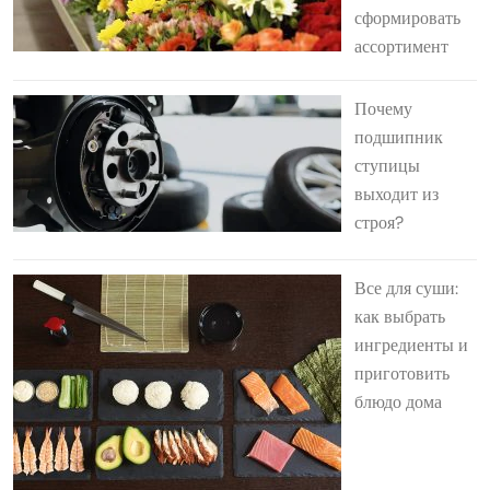
сформировать
ассортимент
Почему
подшипник
ступицы
выходит из
строя?
Все для суши:
как выбрать
ингредиенты и
приготовить
блюдо дома