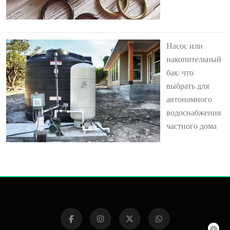
Насос или
накопительный
бак: что
выбрать для
автономного
водоснабжения
частного дома