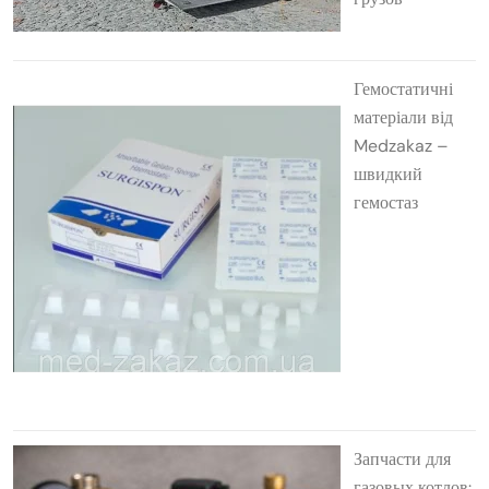
Гемостатичні
матеріали від
Medzakaz –
швидкий
гемостаз
Запчасти для
газовых котлов: