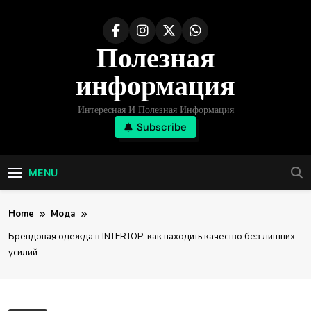
Skip
to
Полезная
content
информация
Интересная И Полезная Информация
Subscribe
MENU
Home
Мода
Брендовая одежда в INTERTOP: как находить качество без лишних
усилий