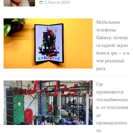
2 Августа, 2025
Мобильные
телефоны
Galaxy: почему
складной экран
боятся зря — и в
чем реальный
риск
Где
применяются
теплообменник
и: от отопления
до
промышленнос
ти