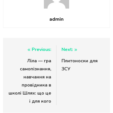
admin
Навигация
Previous:
Next:
Ліла — гра
Плитоноски для
по
самопізнання,
ЗСУ
записям
навчання на
провідника в
школі Шлях: що це
і для кого