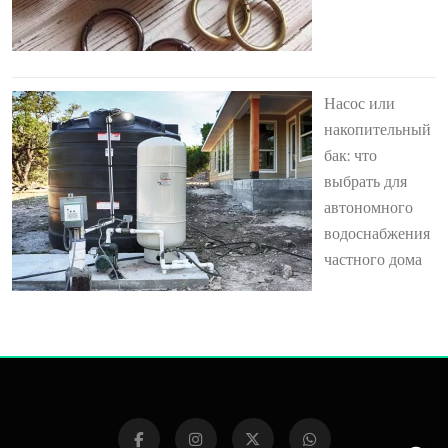
Насос или
накопительный
бак: что
выбрать для
автономного
водоснабжения
частного дома