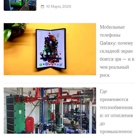
10 Марта, 2025
Мобильные
телефоны
Galaxy: почему
складной экран
боятся зря — и в
чем реальный
риск
Где
применяются
теплообменник
и: от отопления
до
промышленнос