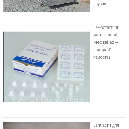
грузов
Гемостатичні
матеріали від
Medzakaz –
швидкий
гемостаз
Запчасти для