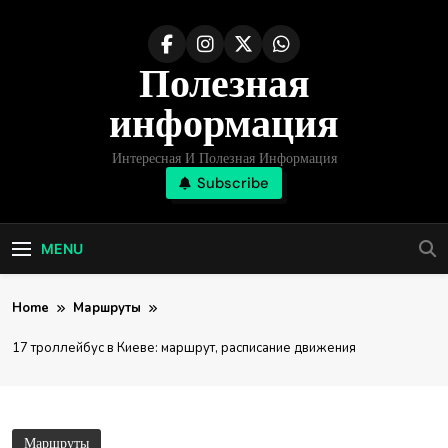
Skip
to
Полезная
content
информация
Интересная И Полезная Информация
Subscribe
MENU
Home
Маршруты
17 троллейбус в Киеве: маршрут, расписание движения
Маршруты