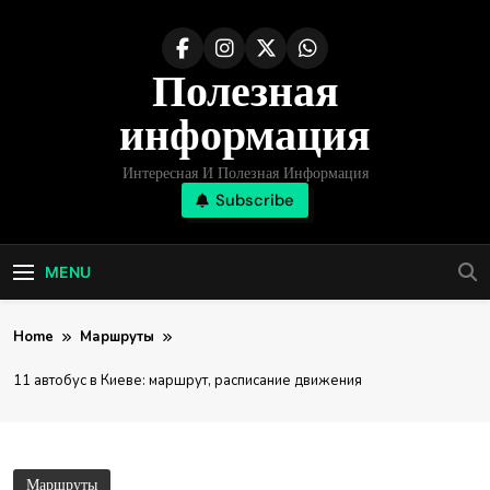
Skip
to
Полезная
content
информация
Интересная И Полезная Информация
Subscribe
MENU
Home
Маршруты
11 автобус в Киеве: маршрут, расписание движения
Маршруты