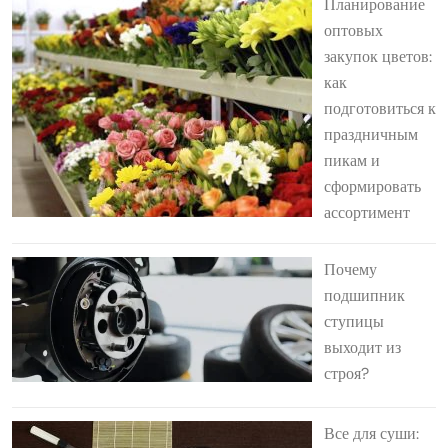
Планирование
оптовых
закупок цветов:
как
подготовиться к
праздничным
пикам и
сформировать
ассортимент
Почему
подшипник
ступицы
выходит из
строя?
Все для суши: