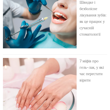
Швидке і
безболісне
лікування зубів:
як це працює у
сучасній
стоматології
7 міфів про
гель-лак, у які
час перестати
вірити