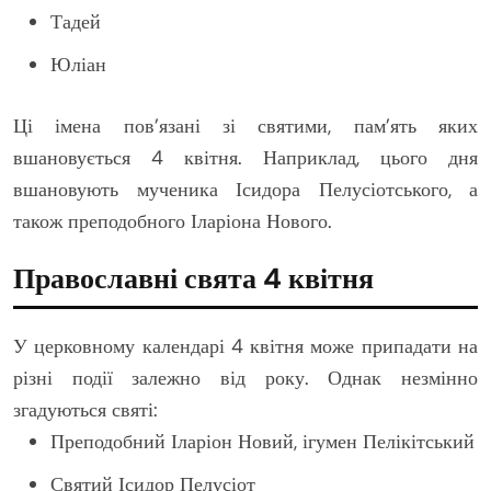
Тадей
Юліан
Ці імена пов’язані зі святими, пам’ять яких
вшановується 4 квітня. Наприклад, цього дня
вшановують мученика Ісидора Пелусіотського, а
також преподобного Іларіона Нового.
Православні свята 4 квітня
У церковному календарі 4 квітня може припадати на
різні події залежно від року. Однак незмінно
згадуються святі:
Преподобний Іларіон Новий, ігумен Пелікітський
Святий Ісидор Пелусіот