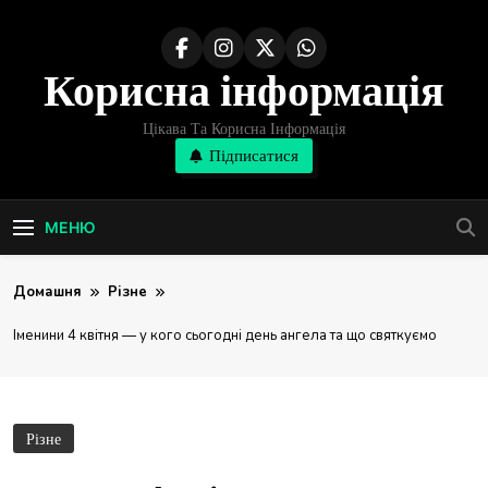
Перейти
до
Корисна інформація
вмісту
Цікава Та Корисна Інформація
Підписатися
МЕНЮ
Домашня
Різне
Іменини 4 квітня — у кого сьогодні день ангела та що святкуємо
Різне