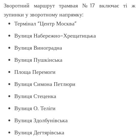
Зворотний маршрут трамвая №17 включає ті ж
зупинки у зворотному напрямку:
Термінал “Центр Москва”
Вулиця Набережно-Хрещатицька
Вулиця Виноградна
Вулиця Пушкінська
Площа Перемоги
Вулиця Симона Петлюри
Вулиця Стеценка
Вулиця О. Теліги
Вулиця Здолбунівська
Вулиця Дегтярівська