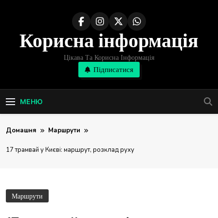
Перейти
до
Корисна інформація
вмісту
Цікава Та Корисна Інформація
Підписатися
МЕНЮ
Домашня
Маршрути
17 трамвай у Києві: маршрут, розклад руху
Маршрути