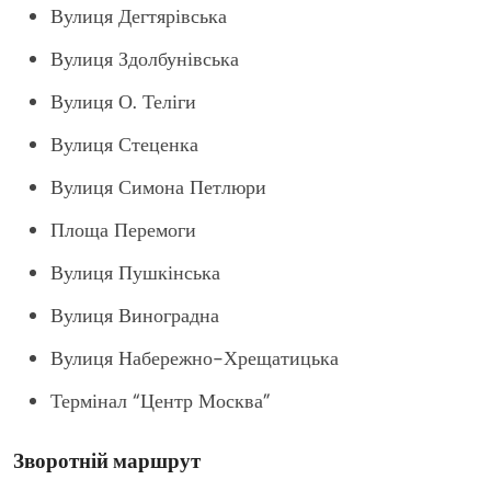
Вулиця Дегтярівська
Вулиця Здолбунівська
Вулиця О. Теліги
Вулиця Стеценка
Вулиця Симона Петлюри
Площа Перемоги
Вулиця Пушкінська
Вулиця Виноградна
Вулиця Набережно-Хрещатицька
Термінал “Центр Москва”
Зворотній маршрут