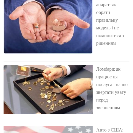
апарат: як
обрати
правильну
модель і не
помилитися з
рішенням
Ломбард: як
працює ця
послуга і на що
звертати увагу
перед
зверненням
Авто з США: