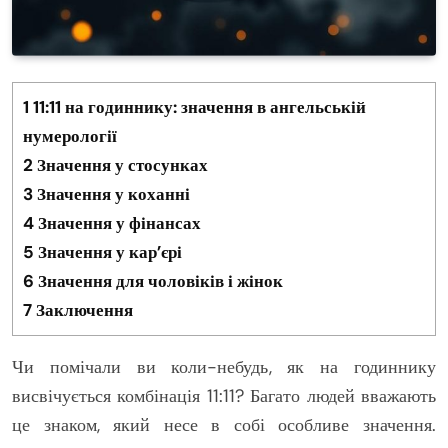
1
11:11 на годиннику: значення в ангельській
нумерології
2
Значення у стосунках
3
Значення у коханні
4
Значення у фінансах
5
Значення у кар’єрі
6
Значення для чоловіків і жінок
7
Заключення
Чи помічали ви коли-небудь, як на годиннику
висвічується комбінація 11:11? Багато людей вважають
це знаком, який несе в собі особливе значення.