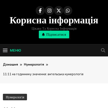
Перейти
до
Корисна інформація
вмісту
Цікава Та Корисна Інформація
Підписатися
МЕНЮ
Домашня
Нумерологія
11:11 на годиннику значення: ангельська нумерологія
Нумерологія