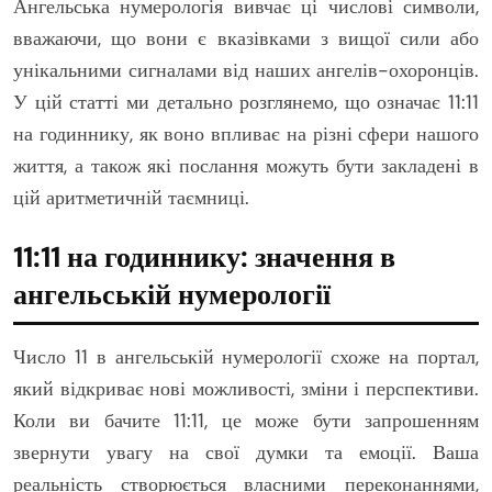
Ангельська нумерологія вивчає ці числові символи,
вважаючи, що вони є вказівками з вищої сили або
унікальними сигналами від наших ангелів-охоронців.
У цій статті ми детально розглянемо, що означає 11:11
на годиннику, як воно впливає на різні сфери нашого
життя, а також які послання можуть бути закладені в
цій аритметичній таємниці.
11:11 на годиннику: значення в
ангельській нумерології
Число 11 в ангельській нумерології схоже на портал,
який відкриває нові можливості, зміни і перспективи.
Коли ви бачите 11:11, це може бути запрошенням
звернути увагу на свої думки та емоції. Ваша
реальність створюється власними переконаннями,