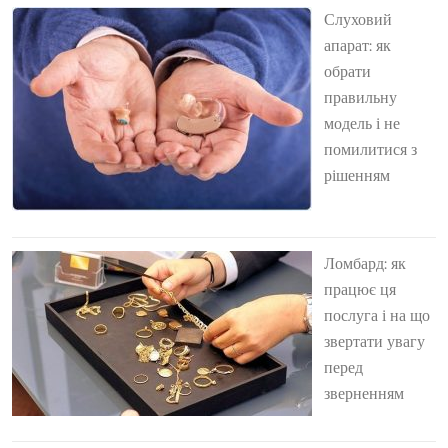
Слуховий
апарат: як
обрати
правильну
модель і не
помилитися з
рішенням
Ломбард: як
працює ця
послуга і на що
звертати увагу
перед
зверненням